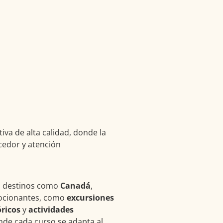
va de alta calidad, donde la
cedor y atención
os destinos como
Canadá
,
mocionantes, como
excursiones
óricos
y
actividades
de cada curso se adapta al