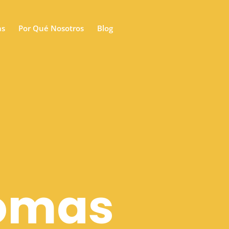
as
Por Qué Nosotros
Blog
iomas