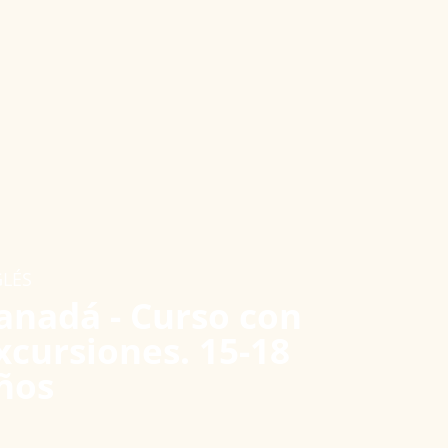
GLÉS
anadá - Curso con
xcursiones. 15-18
ños