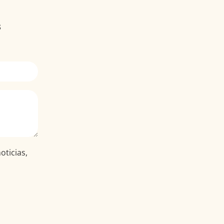
s
oticias,