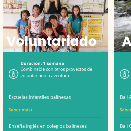
Voluntariado
A
Duración: 1 semana
Combinable con otros proyectos de
voluntariado o aventura
Escuelas infantiles balinesas
Bali
Saber más
Sabe
Enseña inglés en colegios balineses
Bali