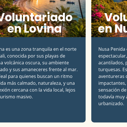
Voluntariado
Vol
en Lovina
en N
na
es una zona tranquila en el norte
Nusa Penida
ali
, conocida por sus playas de
espectacular
a volcánica oscura, su ambiente
acantilados, 
jado y sus amaneceres frente al mar.
turquesas. E
deal para quienes buscan un ritmo
aventureras q
ida más calmado, naturaleza, y una
impactantes,
xión cercana con la vida local, lejos
sensación de
turismo masivo.
todavía muy 
urbanizado.