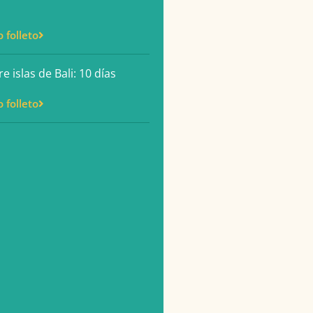
o folleto
e islas de Bali: 10 días
o folleto