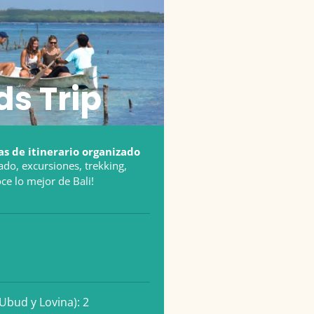
s Trip
s de itinerario organizado
ado, excursiones, trekking,
oce lo mejor de Bali!
(Ubud y Lovina): 2