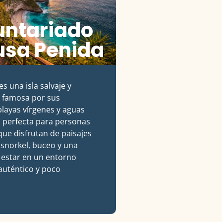
untariado
usa Penida
es una isla salvaje y
, famosa por sus
playas vírgenes y aguas
s perfecta para personas
ue disfrutan de paisajes
 snorkel, buceo y una
 estar en un entorno
auténtico y poco