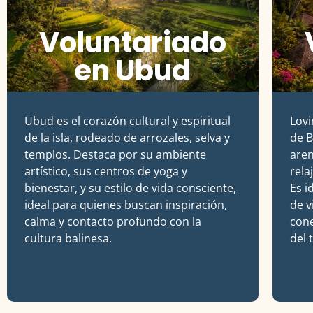
Voluntariado
en Ubud
Ubud
es el corazón cultural y espiritual
Lovi
de la isla, rodeado de arrozales, selva y
de
B
templos. Destaca por su ambiente
aren
artístico, sus centros de yoga y
rela
bienestar, y su estilo de vida consciente,
Es i
ideal para quienes buscan inspiración,
de v
calma y contacto profundo con la
cone
cultura balinesa.
del 