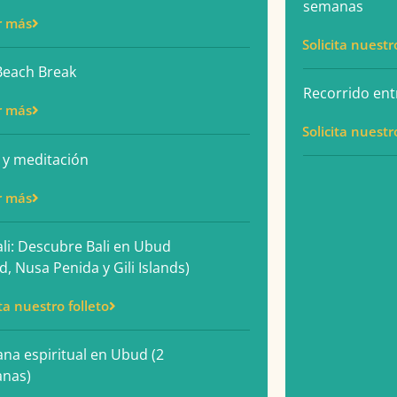
semanas
r más
Solicita nuestr
 Beach Break
Recorrido entr
r más
Solicita nuestr
 y meditación
r más
ali: Descubre Bali en Ubud
, Nusa Penida y Gili Islands)
ita nuestro folleto
na espiritual en Ubud (2
nas)