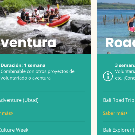
ventura
Road
Duración: 1 semana
3 semana
Combinable con otros proyectos de
Voluntari
voluntariado o aventura
etc. ¡Con
 Adventure (Ubud)
Bali Road Trip
r más
Saber más
 Culture Week
Bali Explorer 