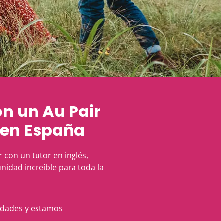
n un Au Pair
n en España
 con un tutor en inglés,
nidad increíble para toda la
idades y estamos