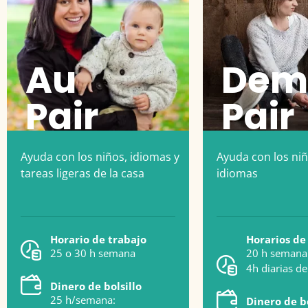
Au
Dem
Pair
Pair
Ayuda con los niños, idiomas y
Ayuda con los niñ
tareas ligeras de la casa
idiomas
Horario de trabajo
Horarios de
25 o 30 h semana
20 h semana
4h diarias de
Dinero de bolsillo
25 h/semana:
Dinero de bo