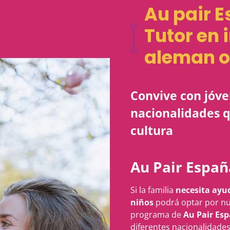
Au pair 
Tutor en 
aleman o
Convive con jóve
nacionalidades 
cultura
Au Pair Españ
Si la familia
necesita ayud
niños
podrá optar por nu
programa de
Au Pair Es
diferentes nacionalidade