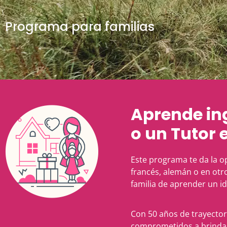
Programa para familias
Aprende ing
o un Tutor 
Este programa te da la o
francés, alemán o en otr
familia de aprender un i
Con 50 años de trayecto
comprometidos a brindar