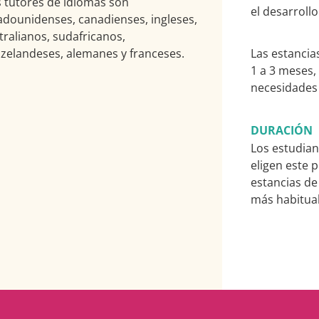
 tutores de idiomas son
el desarrollo
adounidenses, canadienses, ingleses,
tralianos, sudafricanos,
zelandeses, alemanes y franceses.
Las estancia
1 a 3 meses,
necesidades 
DURACIÓN
Los estudian
eligen este
estancias de
más habitual