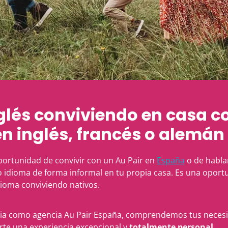
lés conviviendo en casa co
en inglés, francés o alemá
portunidad de convivir con un Au Pair en
España
o de hablar
o idioma de forma informal en tu propia casa. Es una oportu
dioma conviviendo nativos.
ria como agencia Au Pair España, comprendemos tus neces
te una experiencia excepcional y
totalmente personal
.