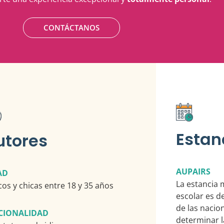
CONTÁCTANOS
Estan
utores
AUPAIRS
AD
La estancia 
cos y chicas entre 18 y 35 años
escolar es d
de las nacio
CIONALIDAD
determinar l