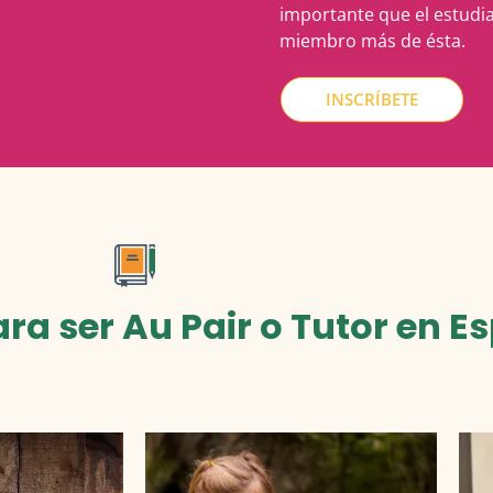
importante que el estudia
miembro más de ésta.
INSCRÍBETE
ra ser Au Pair o Tutor en E