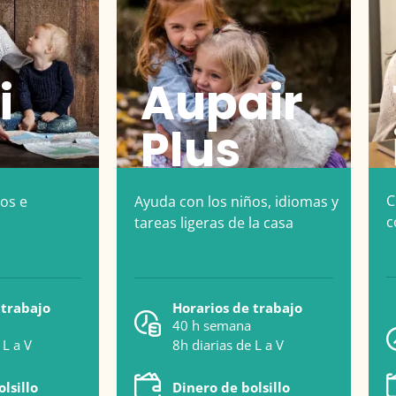
i
Aupair
Plus
C
os e
Ayuda con los niños, idiomas y
c
tareas ligeras de la casa
 trabajo
Horarios de trabajo
40 h semana
 L a V
8h diarias de L a V
lsillo
Dinero de bolsillo