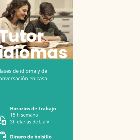
Tutor
idiomas
lases de idioma y de
onversación en casa
Horarios de trabajo
15 h semana
3h diarias de L a V
Dinero de bolsillo